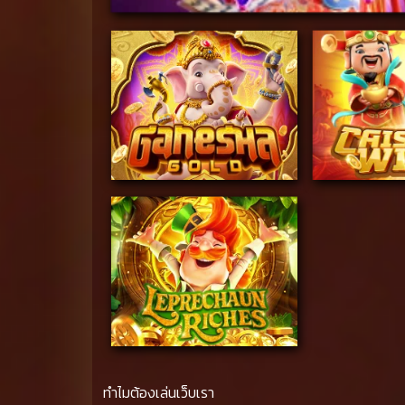
ทำไมต้องเล่นเว็บเรา