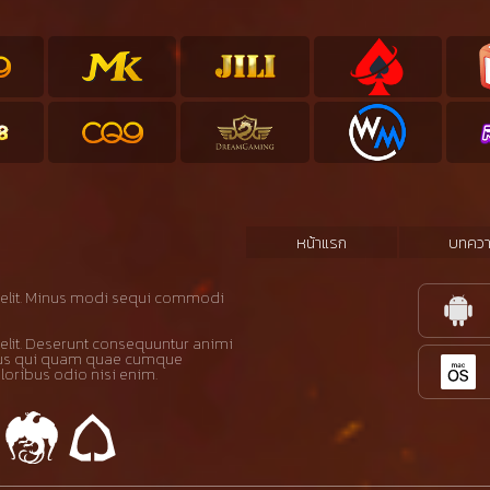
หน้าแรก
บทคว
 elit. Minus modi sequi commodi
elit. Deserunt consequuntur animi
dus qui quam quae cumque
loribus odio nisi enim.