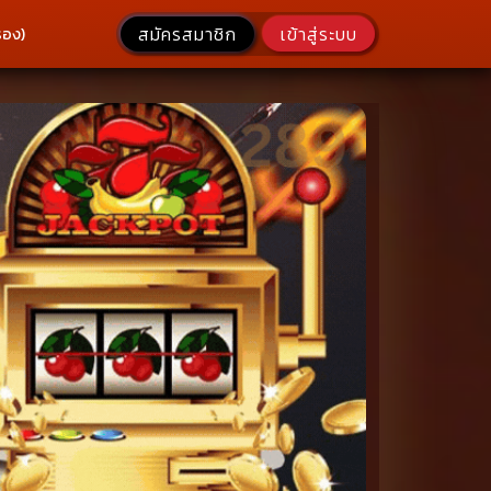
สมัครสมาชิก
เข้าสู่ระบบ
รอง)