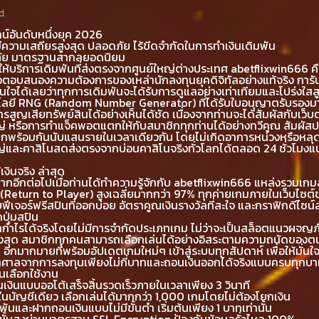
d.
์อันดับหนึ่งยุค 2026
ีความเสถียรสูงสุด ปลอดภัย ไร้ขีดจำกัดในการทำเงินเดิมพัน
อดภัย มาตรฐานสากลยอดนิยม
ผู้ให้บริการเดิมพันที่ส่งตรงจากศูนย์ใหญ่ต่างประเทศ
abetflixwin666
คื
่อตอบสนองความต้องการของเหล่านักลงทุนยุคดิจิทัลอย่างแท้จริง การ
่นใจได้เลยว่าทุกการเดิมพันจะได้รับการดูแลอย่างเท่าเทียมและโปร่ง
คโนโลยี RNG (Random Number Generator) ที่ได้รับใบอนุญาตรับรอง
ูญเสียทรัพย์สินได้อย่างเห็นได้ชัด เนื่องจากท่านจะได้สัมผัสกับเว็บต
หรือการทำแจ็คพอตแตกให้กับสมาชิกทุกท่านได้อย่างทวีคูณ สัมผัสประสบ
มุมโลกพร้อมกันนับแสนรายในเวลาเดียวกัน โดยไม่เกิดอาการหน่วงหรือ
่และคาสิโนสดส่งตรงจากบ่อนคาสิโนจริงทั่วโลกได้ตลอด 24 ชั่วโมงแบ
งินจริง ล่าสุด
งยากอีกต่อไปเมื่อท่านได้ทำความรู้จักกับ
abetflixwin666
แหล่งรวมเกมส
RTP (Return to Player) สูงเฉลี่ยมากกว่า 97% ทุกค่ายเกมภายในเว็บไซต์ข
ีเจอร์ฟรีสปินที่ออกบ่อย อัตราคูณเงินรางวัลที่สะใจ และกราฟิกดีไซน
ดปุ่มสปิน
ละทำกำไรได้จริงโดยไม่มีการจำกัดประเภทเกม ไม่ว่าจะเป็นสล็อตแนวผจ
่าสูงสุด สมาชิกทุกคนสามารถเลือกเล่นได้อย่างอิสระตามความถนัดของต
กมากมายที่พร้อมอัปเดตเกมใหม่ๆ เข้าสู่ระบบทุกสัปดาห์ เพื่อให้มั่นใจ
มหาศาลจากการลงทุนเพียงไม่กี่บาทและถอนเงินออกได้จริงแบบครบทุกบ
ันเลือกใช้งาน
ินแบบออโต้เสร็จสิ้นรวดเร็วภายในเวลาเพียง 3 วินาที
บัญชีเดียว เลือกเล่นได้มากกว่า 1,000 เกมโดยไม่ต้องโยกเงิน
นและฝากถอนเงินแบบไม่มีขั้นต่ำ เริ่มต้นเพียง 1 บาทเท่านั้น
้นสูงผ่านมาตรฐาน SSL Encryption ป้องกันข้อมูลรั่วไหล 100%