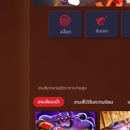
ยิงปลา
สล็อต
เกมส์มากมายอัตราการจ่ายสูง
เกมส์แนะนำ
เกมส์ได้รับความนิยม
เ