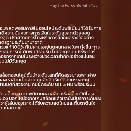
May the Force Be with You
อแพลตฟอร์มคาสิโนออนไลน์ระดับพรีเมียมที่ได้รับการ
ันตีความมั่นคงทางการเงินในระดับสูงสุดด้วยยอด
ใสสูงสุด ปราศจากการโกงหรือการล็อคผลรางวัลอย่าง
มาตรฐานระดับนานาชาติ
รงแท้ 100% ที่ไม่ผ่านเอเย่นต์คนกลางใดๆ ทั้งสิ้น การ
การณ์เดิมพันที่ราบรื่น ไม่มีสะดุดบนเซิร์ฟเวอร์
หลุดออกจากเกมในระหว่างช่วงเวลาสำคัญอย่างแน่นอน
บไม่มีวันหยุด
ล็อตออนไลน์ชั้นนำระดับโลกที่คัดสรรมาเฉพาะค่าย
องเราล้วนเป็นค่ายเกมลิขสิทธิ์แท้ที่ส่งตรงจากผู้
์สามมิติที่สวยงาม คมชัดระดับ Ultra HD พร้อมระบบ
ญภัย สล็อตแนวเทพนิยายคลาสสิก หรือสล็อตวิดีโอรูป
นเอง นอกเหนือจากเกมสล็อตแล้วเรายังมีบริการเกมยิง
ว่าผู้เล่นของเราจะได้รับความสดใหม่และตื่นตาตื่นใจ
าททุกสตางค์