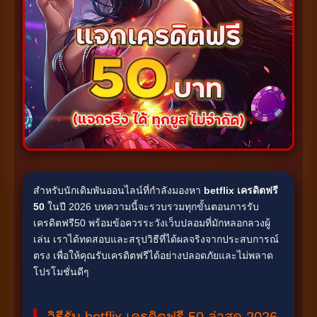
สำหรับนักเดิมพันออนไลน์ที่กำลังมองหา
betflix เครดิตฟรี
50
ในปี 2026 บทความนี้จะรวบรวมทุกขั้นตอนการรับ
เครดิตฟรี50 พร้อมข้อควรระวังเว็บปลอมที่มักหลอกลวงผู้
เล่น เราได้ทดสอบและสรุปวิธีที่ได้ผลจริงจากประสบการณ์
ตรง เพื่อให้คุณรับเครดิตฟรีได้อย่างปลอดภัยและไม่พลาด
โปรโมชั่นดีๆ
วิธีรับ betflix เครดิตฟรี 50 ล่าสุด 2026