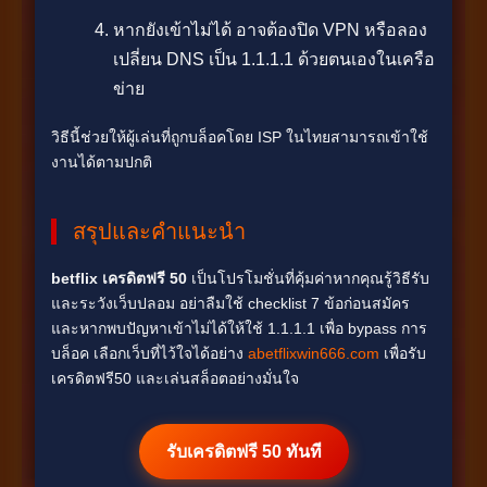
หากยังเข้าไม่ได้ อาจต้องปิด VPN หรือลอง
เปลี่ยน DNS เป็น 1.1.1.1 ด้วยตนเองในเครือ
ข่าย
วิธีนี้ช่วยให้ผู้เล่นที่ถูกบล็อคโดย ISP ในไทยสามารถเข้าใช้
งานได้ตามปกติ
สรุปและคำแนะนำ
betflix เครดิตฟรี 50
เป็นโปรโมชั่นที่คุ้มค่าหากคุณรู้วิธีรับ
และระวังเว็บปลอม อย่าลืมใช้ checklist 7 ข้อก่อนสมัคร
และหากพบปัญหาเข้าไม่ได้ให้ใช้ 1.1.1.1 เพื่อ bypass การ
บล็อค เลือกเว็บที่ไว้ใจได้อย่าง
abetflixwin666.com
เพื่อรับ
เครดิตฟรี50 และเล่นสล็อตอย่างมั่นใจ
รับเครดิตฟรี 50 ทันที