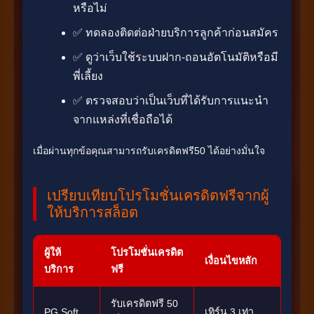
หรือไม่
✅ ทดลองติดต่อฝ่ายบริการลูกค้าก่อนสมัคร
✅ ดูว่าเว็บใช้ระบบฝาก-ถอนอัตโนมัติหรือมี
พี่เลี้ยง
✅ ตรวจสอบว่าเป็นเว็บที่ได้รับการแนะนำ
จากแหล่งที่เชื่อถือได้
เมื่อผ่านทุกข้อคุณสามารถรับเครดิตฟรี50 ได้อย่างมั่นใจ
เปรียบเทียบโปรโมชั่นเครดิตฟรีจากผู้
ให้บริการสล็อต
ผู้ให้
โปรโมชั่นเครดิต
เงื่อนไขหลัก
บริการ
ฟรี
รับเครดิตฟรี 50
PG Soft
เทิร์น 3 เท่า