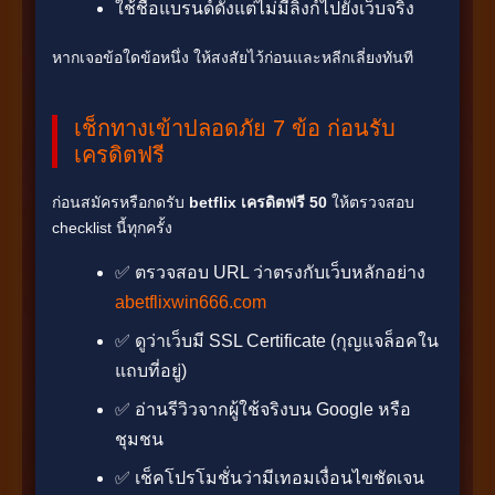
ใช้ชื่อแบรนด์ดังแต่ไม่มีลิงก์ไปยังเว็บจริง
หากเจอข้อใดข้อหนึ่ง ให้สงสัยไว้ก่อนและหลีกเลี่ยงทันที
เช็กทางเข้าปลอดภัย 7 ข้อ ก่อนรับ
เครดิตฟรี
ก่อนสมัครหรือกดรับ
betflix เครดิตฟรี 50
ให้ตรวจสอบ
checklist นี้ทุกครั้ง
✅ ตรวจสอบ URL ว่าตรงกับเว็บหลักอย่าง
abetflixwin666.com
✅ ดูว่าเว็บมี SSL Certificate (กุญแจล็อคใน
แถบที่อยู่)
✅ อ่านรีวิวจากผู้ใช้จริงบน Google หรือ
ชุมชน
✅ เช็คโปรโมชั่นว่ามีเทอมเงื่อนไขชัดเจน