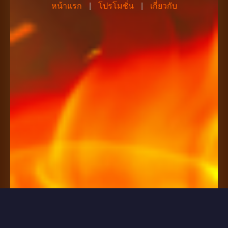
หน้าแรก
|
โปรโมชั่น
|
เกี่ยวกับ
×
รับการแจ้งเตือนโปรโมชั่นพิเศษ!
ท่านจะได้รับข่าวสารและ โปรโมชั่นพิเศษ หรือ
ของรางวัลอื่นๆ
รับข่าวสาร
ไม่รับข่าวสาร